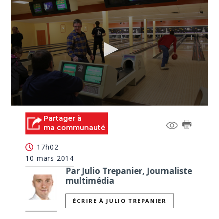
0
seconds
Partager à
of
ma communauté
0
seconds
17h02
10 mars 2014
Par Julio Trepanier, Journaliste
multimédia
ÉCRIRE À JULIO TREPANIER