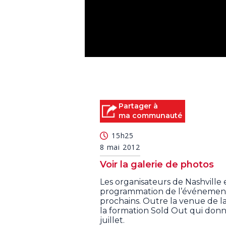
0
seconds
of
0
seconds
Volume
90%
Partager à
ma communauté
15h25
8 mai 2012
Voir la galerie de photos
Les organisateurs de Nashville
programmation de l’événement q
prochains. Outre la venue de la
la formation Sold Out qui donne
juillet.