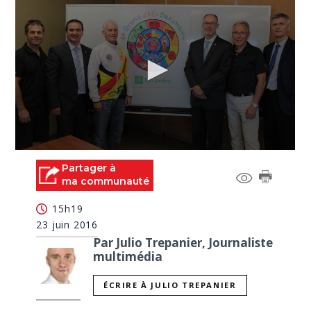
0
seconds
Partager à
of
ma communauté
0
seconds
15h19
23 juin 2016
Par Julio Trepanier, Journaliste
multimédia
ÉCRIRE À JULIO TREPANIER