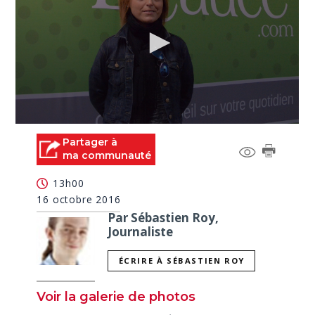
0
seconds
Partager à
of
ma communauté
46
seconds
13h00
16 octobre 2016
Par Sébastien Roy,
Journaliste
ÉCRIRE À SÉBASTIEN ROY
Voir la galerie de photos