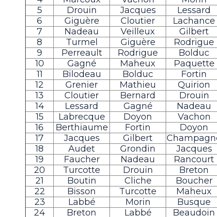
5
Drouin
Jacques
Lessard
6
Giguère
Cloutier
Lachance
7
Nadeau
Veilleux
Gilbert
8
Turmel
Giguère
Rodrigue
9
Perreault
Rodrigue
Bolduc
10
Gagné
Maheux
Paquette
11
Bilodeau
Bolduc
Fortin
12
Grenier
Mathieu
Quirion
13
Cloutier
Bernard
Drouin
14
Lessard
Gagné
Nadeau
15
Labrecque
Doyon
Vachon
16
Berthiaume
Fortin
Doyon
17
Jacques
Gilbert
Champagn
18
Audet
Grondin
Jacques
19
Faucher
Nadeau
Rancourt
20
Turcotte
Drouin
Breton
21
Boutin
Cliche
Boucher
22
Bisson
Turcotte
Maheux
23
Labbé
Morin
Busque
24
Breton
Labbé
Beaudoin