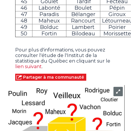
45
Goulet
Tardif
Fecteau
46
Labonté
Boulet
Pépin
47
Paradis
Bélanger
Giroux
48
Maheux
Rancourt
Létournea
49
Bolduc
Lambert
Poirier
50
Fortin
Bilodeau
Morissette
Pour plus d'informations, vous pouvez
consulter l'étude de l'Institut de la
statistique du Québec en cliquant sur le
lien suivant
.
Partager à ma communauté