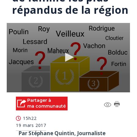
répandus de la région
0
seconds
Partager à
of
ma communauté
0
seconds
15h22
19 mars 2017
Par Stéphane Quintin, Journaliste