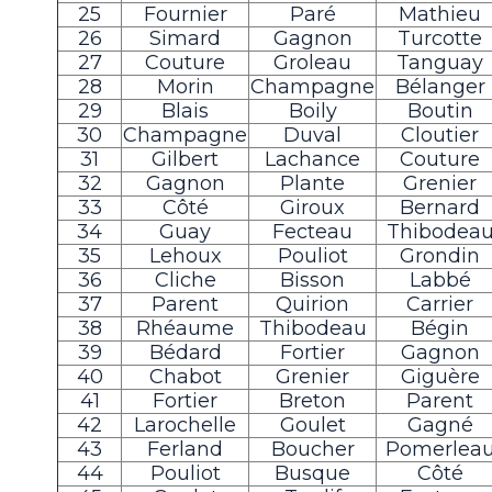
25
Fournier
Paré
Mathieu
26
Simard
Gagnon
Turcotte
27
Couture
Groleau
Tanguay
28
Morin
Champagne
Bélanger
29
Blais
Boily
Boutin
30
Champagne
Duval
Cloutier
31
Gilbert
Lachance
Couture
32
Gagnon
Plante
Grenier
33
Côté
Giroux
Bernard
34
Guay
Fecteau
Thibodea
35
Lehoux
Pouliot
Grondin
36
Cliche
Bisson
Labbé
37
Parent
Quirion
Carrier
38
Rhéaume
Thibodeau
Bégin
39
Bédard
Fortier
Gagnon
40
Chabot
Grenier
Giguère
41
Fortier
Breton
Parent
42
Larochelle
Goulet
Gagné
43
Ferland
Boucher
Pomerlea
44
Pouliot
Busque
Côté