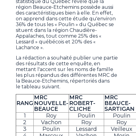
statistique du Québec révèle que la
région Beauce-Etchemins possède aussi
des caractéristiques bien à elle. En effet,
on apprend dans cette étude qu'environ
36% de tous les « Poulin » du Québec se
situent dans la région Chaudière-
Appalaches, tout comme 25% des «
Lessard » québécois et 20% des «
Lachance ».
La rédaction a souhaité publier une partie
des résultats de cette enquête, en
mettant l'accent sur les noms de famille
les plus répandus des différentes MRC de
la Beauce-Etchemins, répertoriés dans
le tableau suivant.
MRC
MRC
MRC
RANG
NOUVELLE-
ROBERT-
BEAUCE-
BEAUCE
CLICHE
SARTIGAN
1
Roy
Poulin
Poulin
2
Vachon
Roy
Roy
3
Poulin
Lessard
Veilleux
4
Marcoux
Vachon
Morin