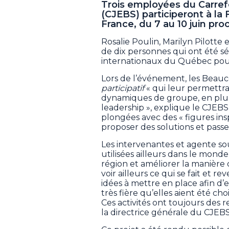
Trois employées du Carre
(CJEBS) participeront à la F
France, du 7 au 10 juin pro
Rosalie Poulin, Marilyn Pilotte 
de dix personnes qui ont été sé
internationaux du Québec pour
Lors de l’événement, les Beau
participatif
« qui leur permettr
dynamiques de groupe, en plu
leadership », explique le CJEB
plongées avec des « figures in
proposer des solutions et passer
Les intervenantes et agente souh
utilisées ailleurs dans le monde
région et améliorer la manière do
voir ailleurs ce qui se fait et re
idées à mettre en place afin d’e
très fière qu’elles aient été c
Ces activités ont toujours des 
la directrice générale du CJEBS