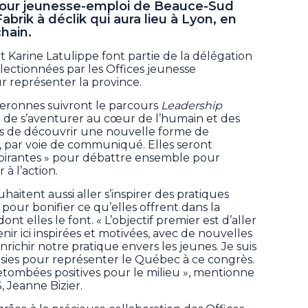
four jeunesse-emploi de Beauce-Sud
abrik à déclik qui aura lieu à Lyon, en
chain.
et Karine Latulippe font partie de la délégation
lectionnées par les Offices jeunesse
 représenter la province.
ceronnes suivront le parcours
Leadership
a de s’aventurer au cœur de l’humain et des
s de découvrir une nouvelle forme de
S, par voie de communiqué. Elles seront
spirantes » pour débattre ensemble pour
 à l’action.
aitent aussi aller s’inspirer des pratiques
 pour bonifier ce qu’elles offrent dans la
nt elles le font. « L’objectif premier est d’aller
venir ici inspirées et motivées, avec de nouvelles
nrichir notre pratique envers les jeunes. Je suis
hoisies pour représenter le Québec à ce congrès.
retombées positives pour le milieu », mentionne
, Jeanne Bizier.