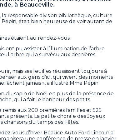
Ronde, à Beauceville.
e, la responsable division bibliothèque, culture
 Pépin, était bien heureuse de voir autant de
nnes étaient au rendez-vous.
is ont pu assister à l’illumination de l’arbre
e seul arbre qui a survécu aux dernières
rir, mais ses feuilles réussissent toujours à
 penser aux gens d’ici, qui vivent des moments
s ne lâchent jamais », a illustré Mme Pépin.
tion du sapin de Noël en plus de la présence de
he, qui a fait le bonheur des petits.
 remis aux 200 premières familles et 525
nts présents. La petite chorale des Joyeux
es chansons du temps des Fêtes.
endez-vous d’hiver Beauce Auto Ford Lincoln a
e organisera une conférence de presse en janvier