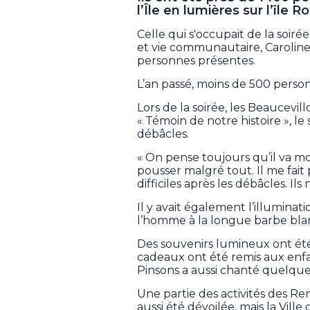
l’Île en lumières sur l’île 
Celle qui s'occupait de la soiré
et vie communautaire, Caroline
personnes présentes.
L’an passé, moins de 500 perso
Lors de la soirée, les Beaucevillo
« Témoin de notre histoire », l
débâcles.
« On pense toujours qu’il va mou
pousser malgré tout. Il me fait
difficiles après les débâcles. Il
Il y avait également l’illumina
l’homme à la longue barbe blanc
Des souvenirs lumineux ont été
cadeaux ont été remis aux enfa
Pinsons a aussi chanté quelqu
Une partie des activités des R
aussi été dévoilée, mais la Vill