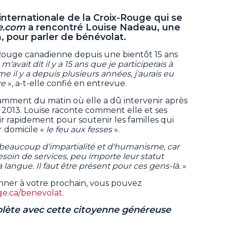
internationale de la Croix-Rouge qui se
e.com
a rencontré Louise Nadeau, une
 pour parler de bénévolat.
-Rouge canadienne depuis une bientôt 15 ans
m'avait dit il y a 15 ans que je participerais à
l y a depuis plusieurs années, j'aurais eu
re
», a-t-elle confié en entrevue.
amment du matin où elle a dû intervenir après
 2013. Louise raconte comment elle et ses
r rapidement pour soutenir les familles qui
r domicile «
le feu aux fesses
».
 beaucoup d'impartialité et d'humanisme, car
soin de services, peu importe leur statut
la langue. Il faut être présent pour ces gens-là.
»
onner à votre prochain, vous pouvez
e.ca/benevolat
.
lète avec cette citoyenne généreuse