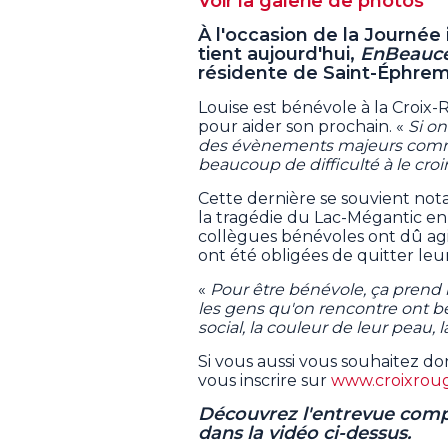
Voir la galerie de photos
À l'occasion de la Journée 
tient aujourd'hui,
EnBeauc
résidente de Saint-Éphrem,
Louise est bénévole à la Croix
pour aider son prochain. «
Si on 
des évènements majeurs comme i
beaucoup de difficulté à le croi
Cette dernière se souvient not
la tragédie du Lac-Mégantic en
collègues bénévoles ont dû agi
ont été obligées de quitter leu
«
Pour être bénévole, ça prend
les gens qu'on rencontre ont be
social, la couleur de leur peau, 
Si vous aussi vous souhaitez d
vous inscrire sur
www.croixroug
Découvrez l'entrevue comp
dans la vidéo ci-dessus.