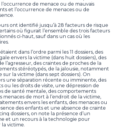
ts, l’occurrence de menace ou de mauvais
fants et l’occurrence de menaces ou de
sence.
teurs ont identifié jusqu’à 28 facteurs de risque
ertains où figurait l’ensemble des trois facteurs
ionnés ci-haut, sauf dans un cas où les
ires.
étaient dans l’ordre parmi les 11 dossiers, des
le envers la victime (dans huit dossiers), des
 de l’agresseur, des craintes de proches de la
ements stéréotypés, de la jalousie, notamment
 sur la victime (dans sept dossiers). On
iers une séparation récente ou imminente, des
s ou les droits de visite, une dépression de
es de santé mentale, des comportements
s menaces de mort à l’endroit de la victime,
aitements envers les enfants, des menaces ou
ésence des enfants et une absence de crainte
inq dossiers, on note la présence d’un
me et un recours à la technologie pour
 la victime.