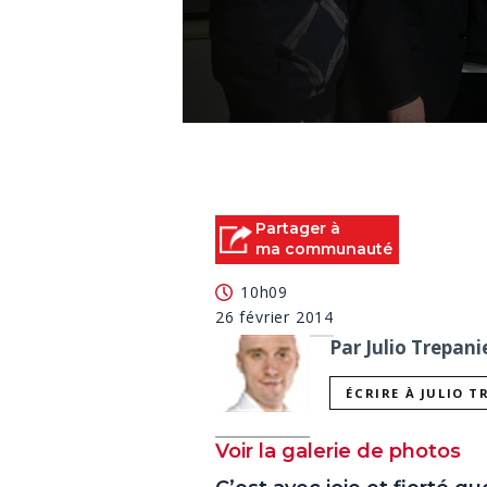
0
seconds
of
0
seconds
Volume
90%
Partager à
ma communauté
10h09
26 février 2014
Par Julio Trepani
ÉCRIRE À JULIO T
Voir la galerie de photos