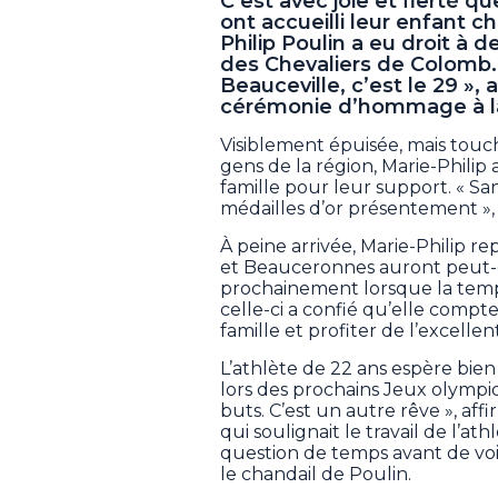
C’est avec joie et fierté q
ont accueilli leur enfant ch
Philip Poulin a eu droit à 
des Chevaliers de Colomb. 
Beauceville, c’est le 29 »,
cérémonie d’hommage à l
Visiblement épuisée, mais touch
gens de la région, Marie-Philip
famille pour leur support. « Sa
médailles d’or présentement », 
À peine arrivée, Marie-Philip r
et Beauceronnes auront peut-êtr
prochainement lorsque la tempê
celle-ci a confié qu’elle comp
famille et profiter de l’excelle
L’athlète de 22 ans espère bien
lors des prochains Jeux olympi
buts. C’est un autre rêve », aff
qui soulignait le travail de l’at
question de temps avant de voir 
le chandail de Poulin.