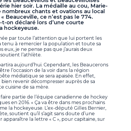
ue les Beaucevillois et Beaucevilloises
érie hier soir. La médaille au cou, Marie-
de nombreux chants et ovations au local
« Beauceville, ce n’est pas le 774.
 a-t-on déclaré lors d’une courte
a hockeyeuse.
ée par toute l’attention que lui portent les
 a tenu à remercier la population et toute sa
ns eux, je ne pense pas que j’aurais deux
soutient l’athlète.
epartira aujourd’hui. Cependant, les Beaucerons
e l’occasion de la voir dans la région
te médiatique se sera apaisée. En effet,
te bien revenir décompresser auprès de sa
nte cuisine de sa mère.
 faire partie de l’équipe canadienne de hockey
ques en 2016. « Ça va être dans mes prochains
irme la hockeyeuse. L’ex-député Gilles Bernier,
hlète, soutient qu’il s’agit sans doute d’une
apparaître la lettre « C », pour capitaine, sur