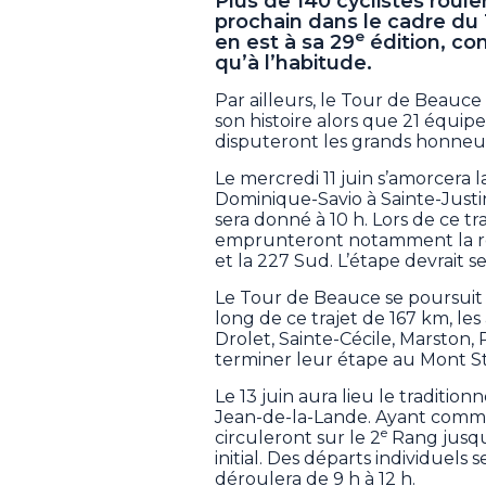
Plus de 140 cyclistes roule
prochain dans le cadre du
e
en est à sa 29
édition, co
qu’à l’habitude.
Par ailleurs, le Tour de Beauce
son histoire alors que 21 équip
disputeront les grands honneu
Le mercredi 11 juin s’amorcera 
Dominique-Savio à Sainte-Just
sera donné à 10 h. Lors de ce tr
emprunteront notamment la rout
et la 227 Sud. L’étape devrait s
Le Tour de Beauce se poursuit 
long de ce trajet de 167 km, le
Drolet, Sainte-Cécile, Marston,
terminer leur étape au Mont St-
Le 13 juin aura lieu le traditio
Jean-de-la-Lande. Ayant comme p
e
circuleront sur le 2
Rang jusqu’
initial. Des départs individuels
déroulera de 9 h à 12 h.