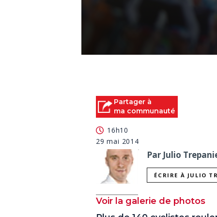
0
seconds
of
0
seconds
Volume
90%
Partager à
ma communauté
16h10
29 mai 2014
Par Julio Trepani
ÉCRIRE À JULIO T
Voir la galerie de photos