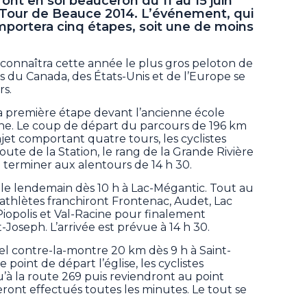
ront en sol beauceron du 11 au 15 juin
 Tour de Beauce 2014. L’événement, qui
mportera cinq étapes, soit une de moins
 connaîtra cette année le plus gros peloton de
es du Canada, des États-Unis et de l’Europe se
rs.
la première étape devant l’ancienne école
ine. Le coup de départ du parcours de 196 km
ajet comportant quatre tours, les cyclistes
e de la Station, le rang de la Grande Rivière
e terminer aux alentours de 14 h 30.
le lendemain dès 10 h à Lac-Mégantic. Tout au
s athlètes franchiront Frontenac, Audet, Lac
 Piopolis et Val-Racine pour finalement
Joseph. L’arrivée est prévue à 14 h 30.
nnel contre-la-montre 20 km dès 9 h à Saint-
oint de départ l’église, les cyclistes
à la route 269 puis reviendront au point
 seront effectués toutes les minutes. Le tout se