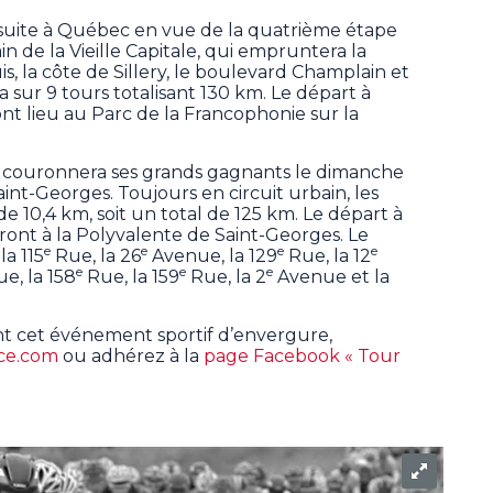
 suite à Québec en vue de la quatrième étape
ain de la Vieille Capitale, qui empruntera la
s, la côte de Sillery, le boulevard Champlain et
a sur 9 tours totalisant 130 km. Le départ à
uront lieu au Parc de la Francophonie sur la
 couronnera ses grands gagnants le dimanche
Saint-Georges. Toujours en circuit urbain, les
de 10,4 km, soit un total de 125 km. Le départ à
endront à la Polyvalente de Saint-Georges. Le
e
e
e
e
a 115
Rue, la 26
Avenue, la 129
Rue, la 12
e
e
e
e, la 158
Rue, la 159
Rue, la 2
Avenue et la
nt cet événement sportif d’envergure,
ce.com
ou adhérez à la
page Facebook « Tour