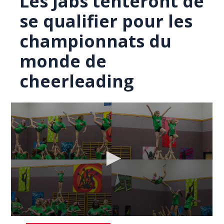
Les Jabs tenteront de
se qualifier pour les
championnats du
monde de
cheerleading
0