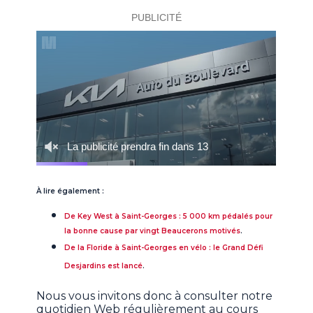
À lire également :
De Key West à Saint-Georges : 5 000 km pédalés pour
la bonne cause par vingt Beaucerons motivés
.
De la Floride à Saint-Georges en vélo : le Grand Défi
Desjardins est lancé
.
Nous vous invitons donc à consulter notre
quotidien Web régulièrement au cours