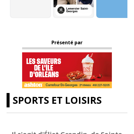
Présenté par
SPORTS ET LOISIRS