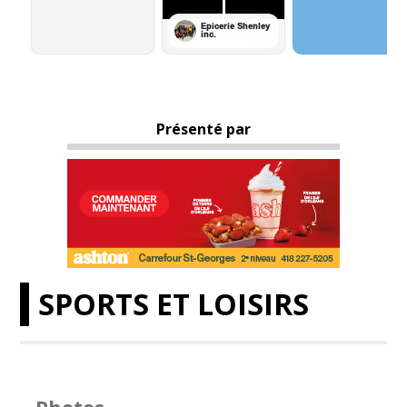
Présenté par
SPORTS ET LOISIRS