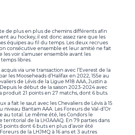
te de plus en plus de chemins différents afin
t au hockey, il est donc assez rare que les
es équipes au fil du temps. Les deux recrues
ison consécutive ensemble et leur amitié ne fait
de les voir s’amuser ensemble avant les
temps libres.
acquis via une transaction avec l’Everest de la
ar les Mooseheads d’Halifax en 2022, 155e au
evaliers de Lévis de la Ligue M18 AAA, Justin a
. Depuis le début de la saison 2023-2024 avec
a produit 21 points en 27 matchs, dont 6 buts.
x a fait le saut avec les Chevaliers de Lévis à 15
au niveau Bantam AAA. Les Foreurs de Val-d’Or
11e au total. Le même été, les Condors le
 territorial de la LHJAAAQ. En 79 parties dans
3 points dont 6 buts en plus d’avoir été
 Foreurs de la LHJMQ à 16 ans et 3 autres