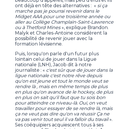
beaucoup d'appelés, mais peu d'élus et ils
ont déjà en tête des alternatives : «
si ça
marche pas je pourrai revenir dans le
Midget AAA pour une troisième année ou
aller au
Collège Champlain-Saint-Lawrence
ou à Thetford Mines
», explique Brandon.
Malyk et Charles-Antoine considèrent la
possibilité de revenir jouer avec la
formation lévisienne.
Puis, lorsqu'on parle d'un futur plus
lointain celui de jouer dans la Ligue
nationale (LNH), Jacob dit à notre
journaliste : «
c'est sûr que de jouer dans la
ligue nationale c'est notre rêve depuis
qu'on est jeune et tout le monde veut se
rendre là , mais en même temps de plus
en plus qu'on avance de le hockey, de plus
en plus on sait qu'il faut que tu sois bon
pour atteindre ce niveau-là. Oui, on veut
travailler pour essayer de se rendre là, mais
ça ne veut pas dire qu'on va réussir Ça ne
va pas venir tout seul il va falloir du travail
».
Ses coéquipiers acquiescent tous à ses