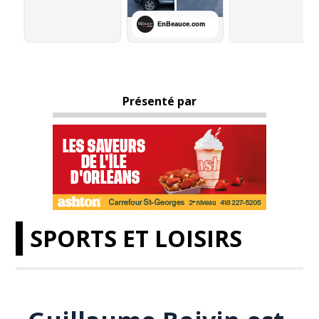
Présenté par
SPORTS ET LOISIRS