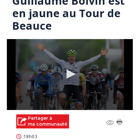
Guillaume Boivin est
en jaune au Tour de
Beauce
0
seconds
Partager à
of
ma communauté
0
seconds
18h03