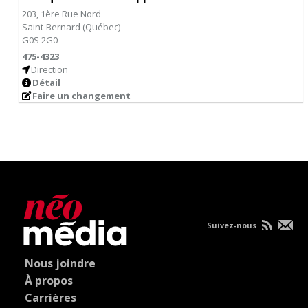
203, 1ère Rue Nord
Saint-Bernard
(
Québec
)
G0S 2G0
475-4323
Direction
Détail
Faire un changement
Suivez-nous
Nous joindre
À propos
Carrières