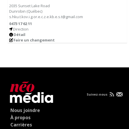
2035 Sunset Lake Road
Dunrobin
(
Québec
)
s.hku.t.kov.i.g.or.e.c.z.e.kb.e.s.t@gmail.com
0473 17 62 11
Direction
Détail
Faire un changement
Suivez-nous
Nous joindre
À propos
Carrières