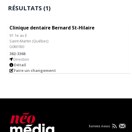
RÉSULTATS (1)
Clinique dentaire Bernard St-Hilaire
91 1e av E
Saint-Martin
(
Québec
)
G0M1B0
382-3368
Direction
Détail
Faire un changement
Suivez-nous