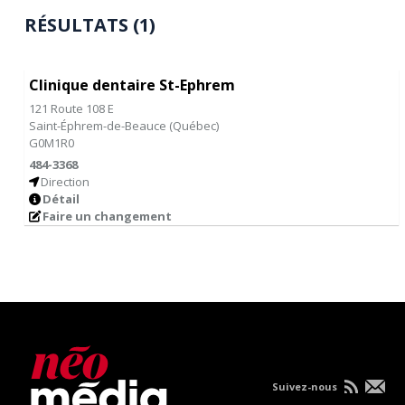
RÉSULTATS (1)
Clinique dentaire St-Ephrem
121 Route 108 E
Saint-Éphrem-de-Beauce
(
Québec
)
G0M1R0
484-3368
Direction
Détail
Faire un changement
Suivez-nous