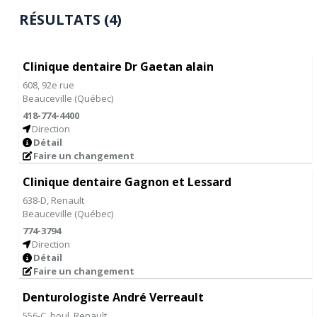
RÉSULTATS (4)
Clinique dentaire Dr Gaetan alain
608, 92e rue
Beauceville
(
Québec
)
418-774-4400
Direction
Détail
Faire un changement
Clinique dentaire Gagnon et Lessard
638-D, Renault
Beauceville
(
Québec
)
774-3794
Direction
Détail
Faire un changement
Denturologiste André Verreault
556-C, boul. Renault