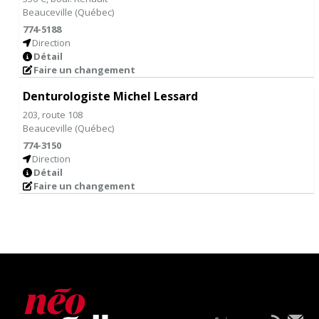
Beauceville
(
Québec
)
774-5188
Direction
Détail
Faire un changement
Denturologiste Michel Lessard
203, route 108
Beauceville
(
Québec
)
774-3150
Direction
Détail
Faire un changement