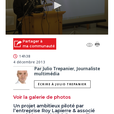
0
seconds
Partager à
of
ma communauté
3
minutes,
14h38
6
seconds
4 décembre 2013
Par Julio Trepanier, Journaliste
multimédia
ÉCRIRE À JULIO TREPANIER
Voir la galerie de photos
Un projet ambitieux piloté par
l’entreprise Roy Lapierre & associé