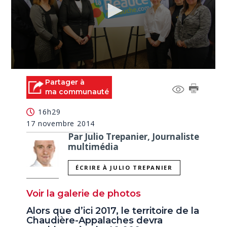
0
seconds
Partager à
of
ma communauté
0
seconds
16h29
17 novembre 2014
Par Julio Trepanier, Journaliste
multimédia
ÉCRIRE À JULIO TREPANIER
Voir la galerie de photos
Alors que d’ici 2017, le territoire de la
Chaudière-Appalaches devra