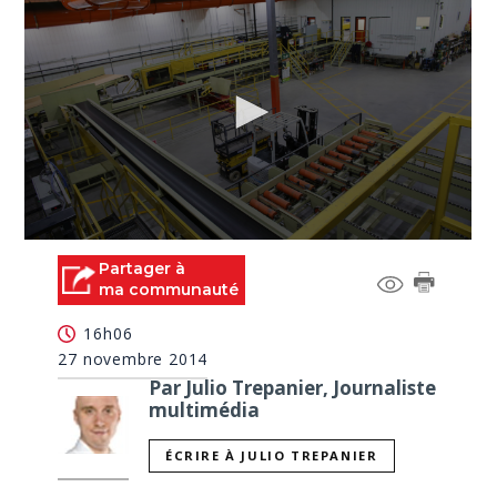
0
seconds
Partager à
of
ma communauté
2
minutes,
16h06
21
seconds
27 novembre 2014
Par Julio Trepanier, Journaliste
multimédia
ÉCRIRE À JULIO TREPANIER