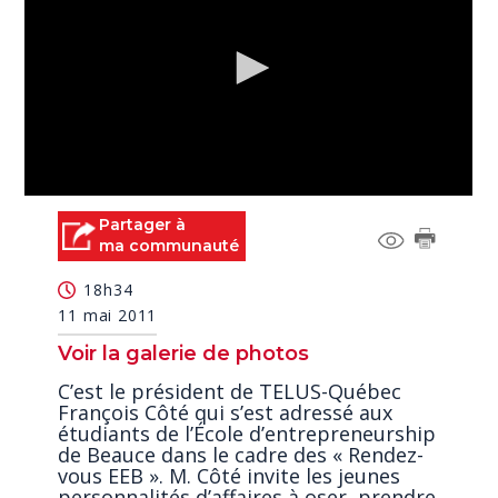
0
seconds
Partager à
of
ma communauté
3
minutes,
18h34
44
seconds
11 mai 2011
Voir la galerie de photos
C’est le président de TELUS-Québec
François Côté qui s’est adressé aux
étudiants de l’École d’entrepreneurship
de Beauce dans le cadre des « Rendez-
vous EEB ». M. Côté invite les jeunes
personnalités d’affaires à oser, prendre