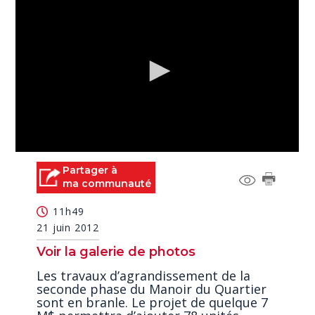
0
seconds
Partager à
of
ma communauté
2
minutes,
11h49
53
seconds
21 juin 2012
Voir la galerie de photos
Les travaux d’agrandissement de la
seconde phase du Manoir du Quartier
sont en branle. Le projet de quelque 7