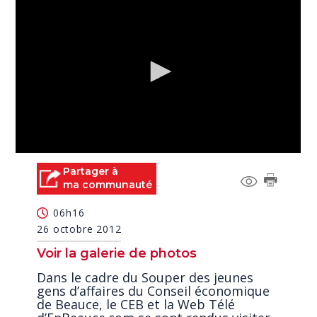
0
seconds
Partager à
of
ma communauté
2
minutes,
06h16
48
seconds
26 octobre 2012
Voir la galerie de photos
Dans le cadre du Souper des jeunes
gens d’affaires du Conseil économique
de Beauce, le CEB et la Web Télé