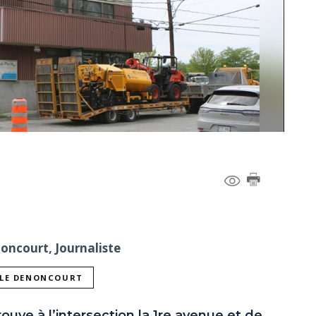
noncourt, Journaliste
LLE DENONCOURT
trouve à l’intersection la 1re avenue et de