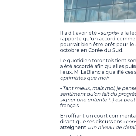
Il a dit avoir été «
surpris
» à la l
rapporte qu'un accord commercia
pourrait bien être prêt pour le
octobre en Corée du Sud.
Le quotidien torontois tient s
a été accordé afin qu'elles pui
lieux. M. LeBlanc a qualifié ces
optimistes que moi
».
«
Tant mieux, mais moi, je pense qu
sentiment qu’on fait du progrès
signer une entente (...) est peu
français.
En offrant un court commentaire
disant que ses discussions «
con
atteignent «
un niveau de déta