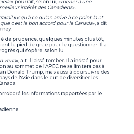
ielle
» pourrait, selon lui, «
mener à une
 meilleur intérêt des Canadiens
».
ravail jusqu'à ce qu'on arrive à ce point-là et
 que c'est le bon accord pour le Canada
», a dit
rney.
joué de prudence, quelques minutes plus tôt,
aient le pied de grue pour le questionner. Il a
ogrès qui s'opère, selon lui.
On verra
», a-t-il laissé tomber. Il a insisté pour
tion au sommet de l'APEC ne se limitera pas à
ain Donald Trump, mais aussi à poursuivre des
s de l'Asie dans le but de diversifier les
Canada.
orroboré les informations rapportées par le
nadienne