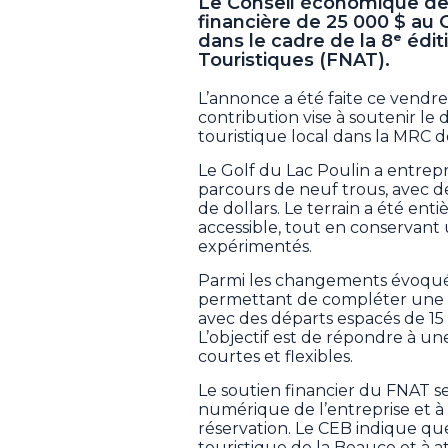
Le Conseil économique de 
financière de 25 000 $ au 
dans le cadre de la 8ᵉ édi
Touristiques (FNAT).
L’annonce a été faite ce vendred
contribution vise à soutenir l
touristique local dans la MRC 
Le Golf du Lac Poulin a entrep
parcours de neuf trous, avec des
de dollars. Le terrain a été ent
accessible, tout en conservant 
expérimentés.
Parmi les changements évoqué
permettant de compléter une p
avec des départs espacés de 15
L’objectif est de répondre à u
courtes et flexibles.
Le soutien financier du FNAT s
numérique de l’entreprise et à
réservation. Le CEB indique que 
touristique de la Beauce et à at