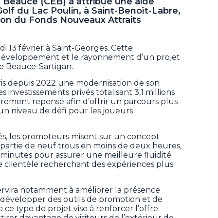
Beauce (CEB) a attribué une aide
Golf du Lac Poulin, à Saint-Benoît-Labre,
tion du Fonds Nouveaux Attraits
i 13 février à Saint-Georges. Cette
e développement et le rayonnement d’un projet
de Beauce-Sartigan.
ris depuis 2022 une modernisation de son
 investissements privés totalisant 3,1 millions
ièrement repensé afin d’offrir un parcours plus
un niveau de défi pour les joueurs
s, les promoteurs misent sur un concept
artie de neuf trous en moins de deux heures,
 minutes pour assurer une meilleure fluidité.
ne clientèle recherchant des expériences plus
ervira notamment à améliorer la présence
 développer des outils de promotion et de
ce type de projet vise à renforcer l’offre
tirer davantage de visiteurs de l’extérieur de