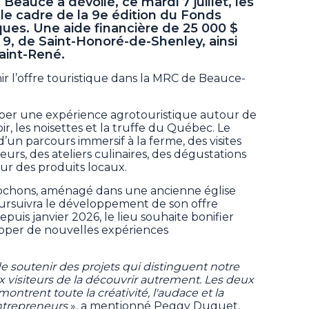
eauce a dévoilé, ce mardi 7 juillet, les
le cadre de la 9e édition du Fonds
ques. Une aide financière de 25 000 $
 9, de Saint-Honoré-de-Shenley, ainsi
aint-René.
hir l’offre touristique dans la MRC de Beauce-
pper une expérience agrotouristique autour de
ir, les noisettes et la truffe du Québec. Le
un parcours immersif à la ferme, des visites
rs, des ateliers culinaires, des dégustations
eur des produits locaux.
abochons, aménagé dans une ancienne église
ursuivra le développement de son offre
puis janvier 2026, le lieu souhaite bonifier
lopper de nouvelles expériences
e soutenir des projets qui distinguent notre
 visiteurs de la découvrir autrement. Les deux
ntrent toute la créativité, l'audace et la
entrepreneurs
», a mentionné Peggy Duquet,