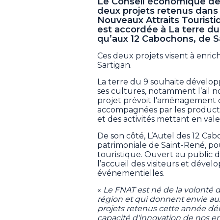
Le Conseil économique de B
deux projets retenus dans 
Nouveaux Attraits Touristi
est accordée à La terre du
qu’aux 12 Cabochons, de S
Ces deux projets visent à enric
Sartigan.
La terre du 9 souhaite dévelo
ses cultures, notamment l’ail no
projet prévoit l’aménagement d’
accompagnées par les producteu
et des activités mettant en val
De son côté, L’Autel des 12 C
patrimoniale de Saint-René, po
touristique. Ouvert au public de
l’accueil des visiteurs et déve
événementielles.
«
Le FNAT est né de la volonté d
région et qui donnent envie aux
projets retenus cette année démo
capacité d'innovation de nos 