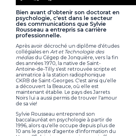
of
37
Bien avant d'obtenir son doctorat en
minutes,
psychologie, c'est dans le secteur
18
seconds
des communications que Sylvie
Rousseau a entrepris sa carrière
professionnelle.
Après avoir décroché un diplôme d'études
collégiales en
Art et Technologie des
médias
du Cégep de Jonquière, vers la fin
des années 1970, la native de Saint-
Antoine-de-Tilly s'est retrouvée scripte et
animatrice à la station radiophonique
CKRB de Saint-Georges. C'est ainsi qu'elle
a découvert la Beauce, où elle est
maintenant établie. Le pays des Jarrets
Noirs lui a aussi permis de trouver l'amour
de sa vie!
Sylvie Rousseau entreprend son
baccalauréat en psychologie à partir de
1996, alors qu'elle occupe depuis plus de
10 ans le poste d'agente d'information du