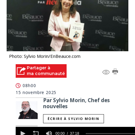
Photo: Sylvio Morin/EnBeauce.com
Partager à
ma communauté
08h00
15 novembre 2025
Par Sylvio Morin, Chef des
nouvelles
ÉCRIRE À SYLVIO MORIN
0
seconds
00:00
37:18