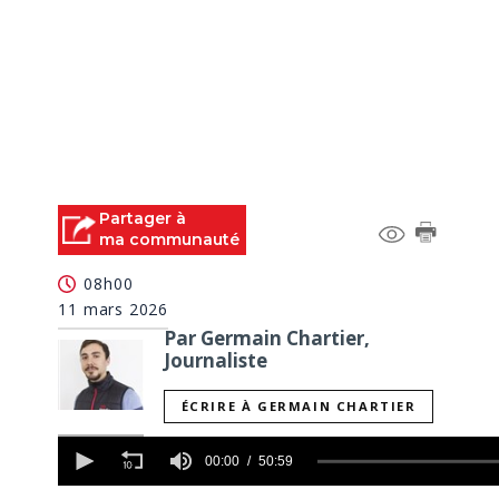
Partager à
ma communauté
08h00
11 mars 2026
Par Germain Chartier,
Journaliste
ÉCRIRE À GERMAIN CHARTIER
0
seconds
00:00
50:59
of
50