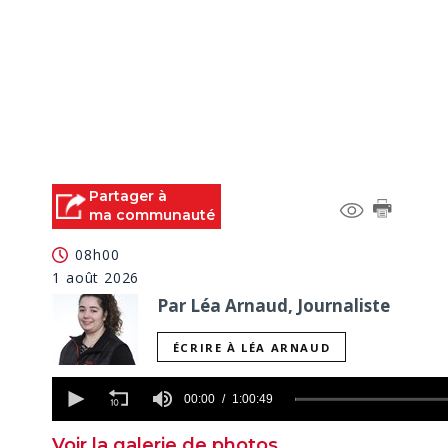
Partager à
ma communauté
08h00
1 août 2026
Par Léa Arnaud, Journaliste
ÉCRIRE À LÉA ARNAUD
0
seconds
00:00
1:00:49
of
1
Voir la galerie de photos
hour,