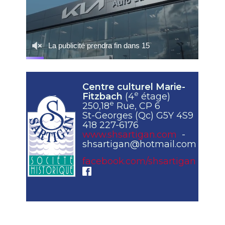
Centre culturel Marie-
e
Fitzbach
(4
étage)
e
250,18
Rue, CP 6
St-Georges (Qc) G5Y 4S9
418 227-6176
www.shsartigan.com
-
shsartigan@hotmail.com
facebook.com/shsartigan