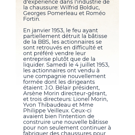
d'expérience dans l'industrie de
la chaussure: Wilfrid Bolduc,
Georges Pomerleau et Roméo
Fortin.
En janvier 1953, le feu ayant
partiellement détruit la bâtisse
de la BBS, les actionnaires se
sont retrouvés en difficulté et
ont préféré vendre leur
entreprise plutôt que de la
liquider. Samedi le 4 juillet 1953,
les actionnaires ont vendu à
une compagnie nouvellement
formée dont les dirigeants
étaient: J.O. Bélair président,
Arsène Morin directeur-gérant,
et trois directeurs: Lionel Morin,
Yvon Thibaudeau et Mme
Philippe Veilleux. Ceux-ci
avaient bien l'intention de
construire une nouvelle bâtisse
pour non seulement continuer à
fabriquer des chaussures pour