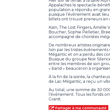
Hier soir se tenait à la salle 
Appalaches le spectacle-bénéfi
population a répondu en grand
puisque l’événement avait lieu
billets ont trouvé preneurs en 
Kaïn, The Lost Fingers, Amélie Ve
Boucher, Sophie Pelletier, Bre
accompagné de choristes mégant
De nombreux artistes originair
loin par les tristes événements 
Mégantic et on a perdu des con
Busque du groupe Noir Silence. S
entre les membres de son group
« band » beauceron à organiser
À la fin de la soirée, la chant
de Lac-Mégantic, a reçu un vi
Au total, une somme de 30 000
l’événement. Tous les fonds on
Granit.
Partager à ma communauté