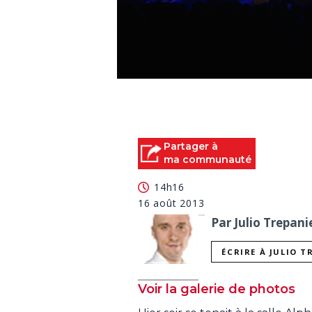
0
seconds
of
0
seconds
Volume
90%
Partager à
ma communauté
14h16
16 août 2013
Par Julio Trepani
ÉCRIRE À JULIO T
Voir la galerie de photos