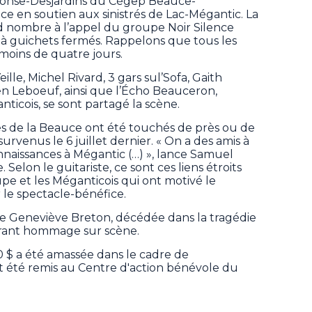
Alphonse-Desjardins du Cégep Beauce-
ce en soutien aux sinistrés de Lac-Mégantic. La
 nombre à l’appel du groupe Noir Silence
 à guichets fermés. Rappelons que tous les
moins de quatre jours.
ille, Michel Rivard, 3 gars sul’Sofa, Gaith
en Leboeuf, ainsi que l’Écho Beauceron,
icois, se sont partagé la scène.
es de la Beauce ont été touchés de près ou de
survenus le 6 juillet dernier. « On a des amis à
naissances à Mégantic (…) », lance Samuel
elon le guitariste, ce sont ces liens étroits
e et les Méganticois qui ont motivé le
 le spectacle-bénéfice.
euse Geneviève Breton, décédée dans la tragédie
brant hommage sur scène.
 $ a été amassée dans le cadre de
t été remis au Centre d'action bénévole du