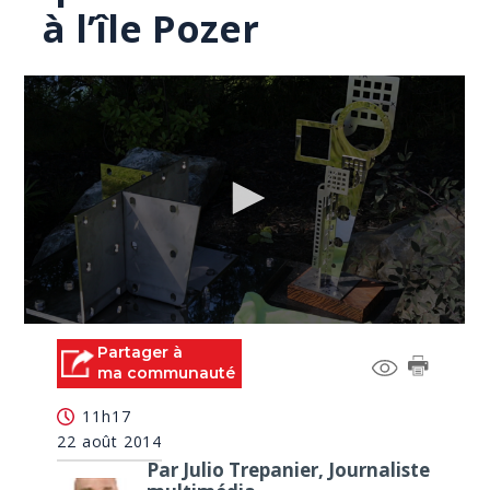
à l’île Pozer
0
seconds
Partager à
of
ma communauté
0
seconds
11h17
22 août 2014
Par Julio Trepanier, Journaliste