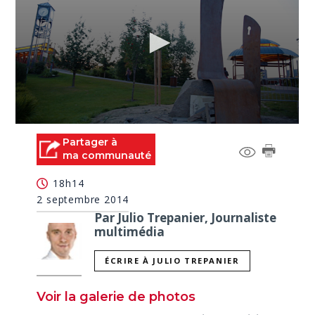
0
seconds
Partager à
of
ma communauté
2
minutes,
18h14
6
seconds
2 septembre 2014
Par Julio Trepanier, Journaliste
multimédia
ÉCRIRE À JULIO TREPANIER
Voir la galerie de photos