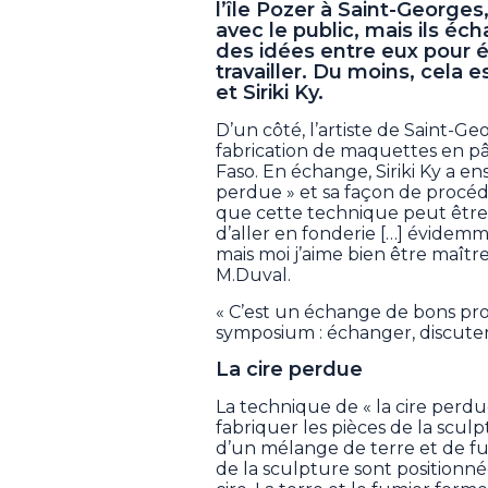
l’île Pozer à Saint-George
avec le public, mais ils 
des idées entre eux pour 
travailler. Du moins, cela 
et Siriki Ky.
D’un côté, l’artiste de Saint-
fabrication de maquettes en pâ
Faso. En échange, Siriki Ky a e
perdue » et sa façon de procéde
que cette technique peut être 
d’aller en fonderie […] évidemme
mais moi j’aime bien être maîtr
M.Duval.
« C’est un échange de bons pr
symposium : échanger, discuter e
La cire perdue
La technique de « la cire perdue
fabriquer les pièces de la sculpt
d’un mélange de terre et de fum
de la sculpture sont positionné