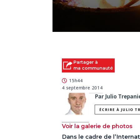
0
seconds
of
0
seconds
Volume
90%
Partager à
ma communauté
15h44
4 septembre 2014
Par Julio Trepani
ÉCRIRE À JULIO T
Voir la galerie de photos
Dans le cadre de l’Internat