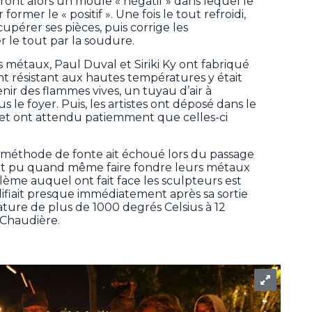
eront alors un moule « négatif » dans lequel le
ormer le « positif ». Une fois le tout refroidi,
cupérer ses pièces, puis corrige les
 le tout par la soudure.
 métaux, Paul Duval et Siriki Ky ont fabriqué
nt résistant aux hautes températures y était
ir des flammes vives, un tuyau d’air à
s le foyer. Puis, les artistes ont déposé dans le
 et ont attendu patiemment que celles-ci
a méthode de fonte ait échoué lors du passage
ont pu quand même faire fondre leurs métaux
lème auquel ont fait face les sculpteurs est
difiait presque immédiatement après sa sortie
ture de plus de 1000 degrés Celsius à 12
 Chaudière.