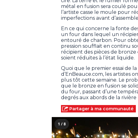
cire. La terre et le fumier form
métal en fusion sera coulé pour f
l’artiste casse le moule pour ré
imperfections avant d’assembler
En ce qui concerne la fonte des
un four dans lequel un récipie
entouré de charbon. Pour obten
pression soufflait en continu sou
récipient des pièces de bronze
soient réduites à l’état liquide.
Quoi que le premier essai de l
d’EnBeauce.com, les artistes 
plus tôt cette semaine. Le prob
que le bronze en fusion se soli
du four, passant d’une tempéra
degrés aux abords de la rivière
Partager à ma communauté
1 / 8