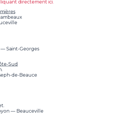
liquant directement ici.
umières
flambeaux
ceville
.
l — Saint-Georges
Côte-Sud
h.
seph-de-Beauce
t.
yon — Beauceville