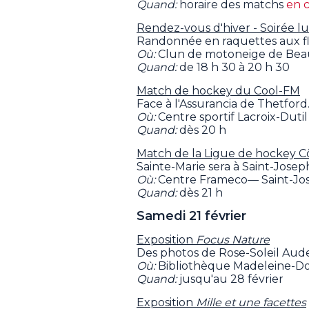
Quand:
horaire des matchs
en c
Rendez-vous d'hiver - Soirée l
Randonnée en raquettes aux 
Où:
Clun de motoneige de Beau
Quand:
de 18 h 30 à 20 h 30
Match de hockey du Cool-FM
Face à l'Assurancia de Thetford
Où:
Centre sportif Lacroix-Duti
Quand:
dès 20 h
Match de la Ligue de hockey 
Sainte-Marie sera à Saint-Josep
Où:
Centre Frameco— Saint-Jo
Quand:
dès 21 h
Samedi 21 février
Exposition
Focus Nature
Des photos de Rose-Soleil Aude
Où:
Bibliothèque Madeleine-Do
Quand:
jusqu'au 28 février
Exposition
Mille et une facettes