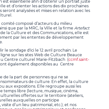
 est essentielle afin d’obtenir un portrait juste
lle et d’orienter les actions des dix prochaines
s seront analysées et mises en relation avec les
ulturel.
n comité composé d’acteurs du milieu
ainsi que par la MRC, la Ville et la firme
Artefact
e de la Culture et des Communications, elle est
ement par les ententes de développement
e.
ir le sondage d'ici le 12 avril prochain. Le
n ligne sur les sites Web de Culture Beauce
 du Centre culturel Marie-Fitzbach (
ccmf.saint-
r sont également disponibles au Centre
de la part de personnes qui ne se
sommateurs de culture. En effet, la culture
ou aux expositions. Elle regroupe aussi les
 le temps libre (lecture, musique, cinéma,
culturelles offertes sur le territoire (ateliers,
lturelles auxquelles on participe
isite d’un lieu patrimonial, etc.); et nos