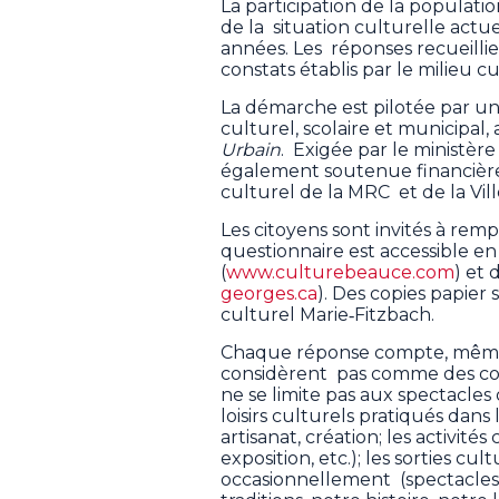
La participation de la population
de la situation culturelle actue
années. Les réponses recueillie
constats établis par le milieu c
La démarche est pilotée par u
culturel, scolaire et municipal, 
Urbain
. Exigée par le ministèr
également soutenue financièr
culturel de la MRC et de la Vill
Les citoyens sont invités à rempl
questionnaire est accessible e
(
www.culturebeauce.com
) et
georges.ca
). Des copies papie
culturel Marie‑Fitzbach.
Chaque réponse compte, même 
considèrent pas comme des con
ne se limite pas aux spectacles 
loisirs culturels pratiqués dans
artisanat, création; les activités 
exposition, etc.); les sorties cu
occasionnellement (spectacles, v