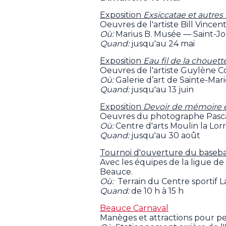
Exposition
Exsiccatae et autres 
Oeuvres de l'artiste Bill Vincent
Où:
Marius B. Musée — Saint-J
Quand:
jusqu'au 24 mai
Exposition
Eau fil de la chouet
Oeuvres de l'artiste Guylène C
Où:
Galerie d’art de Sainte-Mar
Quand:
jusqu'au 13 juin
Exposition
Devoir de mémoire et 
Oeuvres du photographe Pasc
Où:
Centre d'arts Moulin la Lo
Quand:
jusqu'au 30 août
Tournoi d'ouverture du basebal
Avec les équipes de la ligue de
Beauce.
Où:
Terrain du Centre sportif 
Quand:
de 10 h à 15 h
Beauce Carnaval
Manèges et attractions pour pet