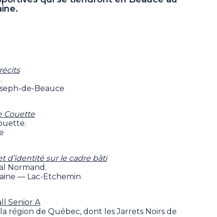
ine.
récits
.
oseph-de-Beauce
te Couette
ouette.
ie
d’identité sur le cadre bâti
al Normand.
rraine — Lac-Etchemin
l Senior A
 la région de Québec, dont les Jarrets Noirs de