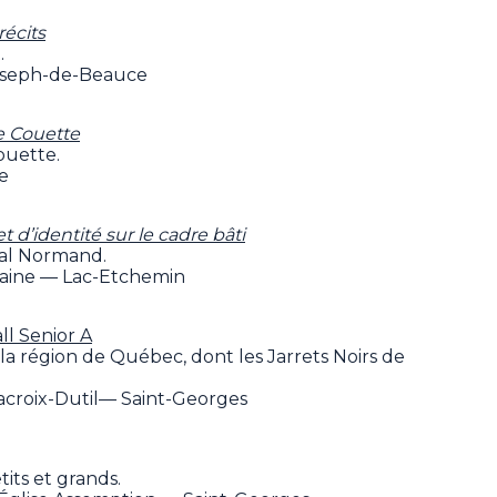
récits
.
oseph-de-Beauce
te Couette
ouette.
ie
d’identité sur le cadre bâti
al Normand.
rraine — Lac-Etchemin
l Senior A
 la région de Québec, dont les Jarrets Noirs de
Lacroix-Dutil— Saint-Georges
its et grands.