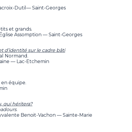
Lacroix-Dutil— Saint-Georges
its et grands.
'Église Assomption — Saint-Georges
d’identité sur le cadre bâti
al Normand.
rraine — Lac-Etchemin
 en équipe.
min
, qui héritera?
badours
.
lyvalente Benoit-Vachon — Sainte-Marie