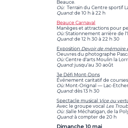
Beauce.
Où:
Terrain du Centre sportif 
Quand:
de 10 h à 22 h
Beauce Carnaval
Manèges et attractions pour pet
Où:
Stationnement arrière de l
Quand:
de 12 h 30 à 22 h 30
Exposition
Devoir de mémoire et 
Oeuvres du photographe Pasc
Où:
Centre d'arts Moulin la Lo
Quand:
jusqu'au 30 août
3e Défi Mont-Dons
Événement caritatif de courses
Où:
Mont-Orignal — Lac-Etche
Quand:
dès 13 h 30
Spectacle musical
Vice ou vertu
Avec le groupe vocal
Les Trou
Où: S
alle Méchatigan, de la Po
Quand:
à compter de 20 h
Dimanche 10 mai