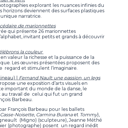
hotographies explorant les nuances infinies du
ces horizons deviennent des surfaces plastiques
unique narratrice.
cédaire de marionnettes
rée qui présente 26 marionnettes
alphabet, invitant petits et grands à découvrir
.
élébrons la couleur
en valeur la richesse et la puissance de la
ique. Les œuvres présentées proposent des
le regard et stimulent l’imaginaire.
tineau) |
Fernand Nault: une passion, un legs
opose une exposition d’arts visuels en
e important du monde de la danse, le
au travail de celui qui fut un grand
ançois Barbeau.
par François Barbeau pour les ballets
Casse-Noisette
,
Carmina Burana
et
Tommy
),
Migneault (Migno) (sculpteure), Jeanne Méthé
ier (photographe) posent un regard inédit