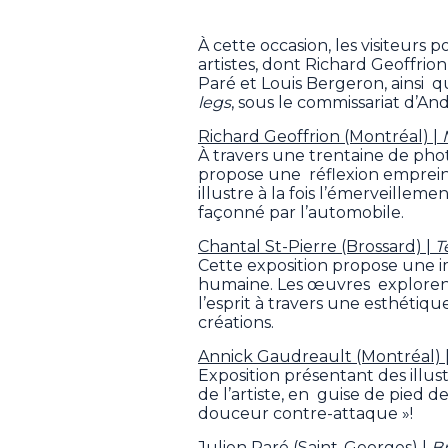
À cette occasion, les visiteurs
artistes, dont Richard Geoffrio
Paré et Louis Bergeron, ainsi q
legs
, sous le commissariat d’An
Richard Geoffrion (Montréal) |
À travers une trentaine de pho
propose une réflexion empreinte
illustre à la fois l’émerveille
façonné par l’automobile.
Chantal St-Pierre (Brossard) |
T
Cette exposition propose une 
humaine. Les œuvres explorent 
l’esprit à travers une esthétiq
créations.
Annick Gaudreault (Montréal) 
Exposition présentant des illus
de l’artiste, en guise de pied d
douceur contre-attaque »!
Julien Paré (Saint-Georges) |
Br