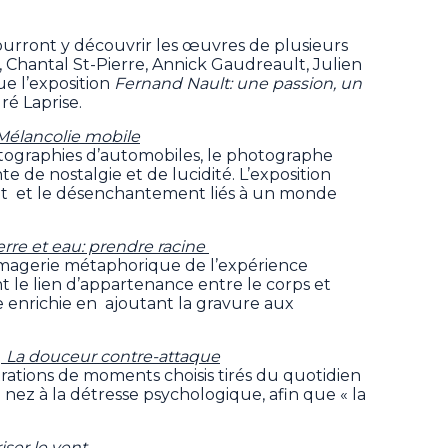
 pourront y découvrir les œuvres de plusieurs
n, Chantal St-Pierre, Annick Gaudreault, Julien
ue l’exposition
Fernand Nault: une passion, un
dré Laprise.
Mélancolie mobile
tographies d’automobiles, le photographe
 de nostalgie et de lucidité. L’exposition
ment et le désenchantement liés à un monde
erre et eau: prendre racine
imagerie métaphorique de l’expérience
le lien d’appartenance entre le corps et
ue enrichie en ajoutant la gravure aux
|
La douceur contre-attaque
trations de moments choisis tirés du quotidien
e nez à la détresse psychologique, afin que « la
iser le vent