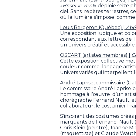
«
Briser le vent
» déploie seize p
ciel. Sans repères terrestres, 
où la lumière s’impose comme 
Louis Bergeron (Québec) |
Abé
Une exposition ludique et colo
correspondant aux lettres de l’
un univers créatif et accessible
OSCART (artistes membres) |
C
Cette exposition collective met 
couleur comme langage artist
univers variés qui interpellent 
André Laprise, commissaire (Ga
Le commissaire André Laprise pr
hommage à l’œuvre d’un artist
chorégraphe Fernand Nault, et 
collaborateur, le costumier Fr
S’inspirant des costumes créés 
marquants de Fernand Nault (
Chris Klein (peintre), Joanne 
(maquettiste) et Claude Wauth