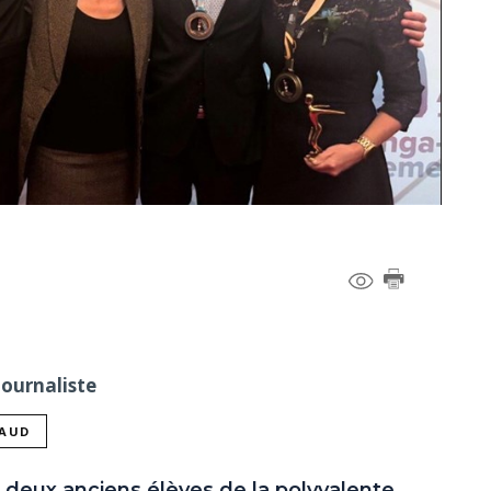
Journaliste
NAUD
 deux anciens élèves de la polyvalente