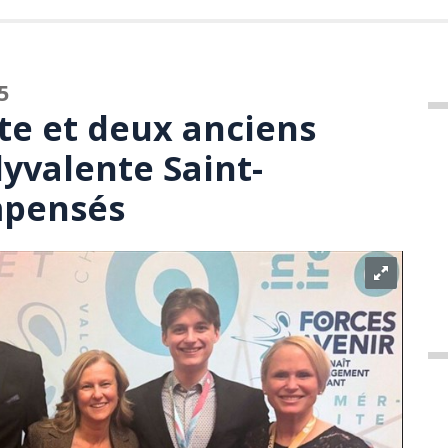
5
e et deux anciens
lyvalente Saint-
mpensés