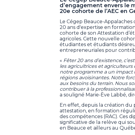
d’engagement envers le mi
20e cohorte de l’AEC en Ge
Le Cégep Beauce-Appalaches c
20 ans d'expertise en formation
cohorte de son Attestation d’ét
agricoles. Cette nouvelle cohort
étudiantes et étudiants désir
entrepreneuriales pour contribue
«
Fêter 20 ans d’existence, c’est
les agricultrices et agriculteur
notre programme a un impact rée
régions avoisinantes. Notre forc
aux besoins du terrain. Nous s
contribuer à la professionnalis
a souligné Marie-Ève Labbé, dir
En effet, depuis la création 
attestation, en formation régul
des compétences (RAC). Ces di
significative de la relève qui s
en Beauce et ailleurs au Québ