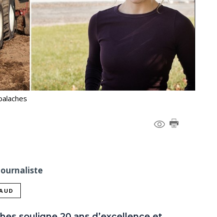
palaches
Journaliste
NAUD
es souligne 20 ans d’excellence et