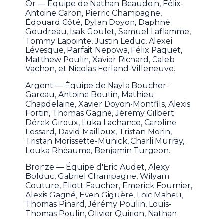
Or — Équipe de Nathan Beaudoin, Félix-
Antoine Caron, Pierric Champagne,
Édouard Côté, Dylan Doyon, Daphné
Goudreau, Isak Goulet, Samuel Laflamme,
Tommy Lapointe, Justin Leduc, Alexei
Lévesque, Parfait Nepowa, Félix Paquet,
Matthew Poulin, Xavier Richard, Caleb
Vachon, et Nicolas Ferland-Villeneuve.
Argent — Équipe de Nayla Boucher-
Gareau, Antoine Boutin, Mathieu
Chapdelaine, Xavier Doyon-Montfils, Alexis
Fortin, Thomas Gagné, Jérémy Gilbert,
Dérek Giroux, Luka Lachance, Caroline
Lessard, David Mailloux, Tristan Morin,
Tristan Morissette-Munick, Charli Murray,
Louka Rhéaume, Benjamin Turgeon.
Bronze — Équipe d'Eric Audet, Alexy
Bolduc, Gabriel Champagne, Wilyam
Couture, Eliott Faucher, Emerick Fournier,
Alexis Gagné, Even Giguère, Loic Maheu,
Thomas Pinard, Jérémy Poulin, Louis-
Thomas Poulin, Olivier Quirion, Nathan