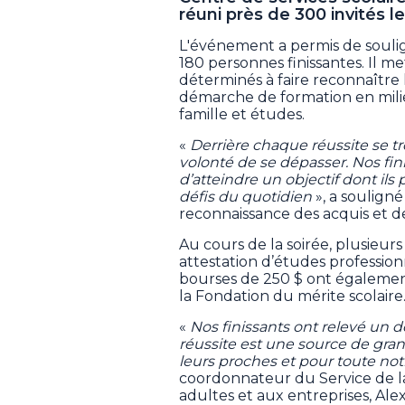
réuni près de 300 invités le
L'événement a permis de soulig
180 personnes finissantes. Il m
déterminés à faire reconnaîtr
démarche de formation en milieu
famille et études.
«
Derrière chaque réussite se tr
volonté de se dépasser. Nos fin
d’atteindre un objectif dont il
défis du quotidien
», a soulign
reconnaissance des acquis et 
Au cours de la soirée, plusieu
attestation d’études professi
bourses de 250 $ ont également
la Fondation du mérite scolaire
«
Nos finissants ont relevé un d
réussite est une source de gr
leurs proches et pour toute n
coordonnateur du Service de la
adultes et aux entreprises, Ale