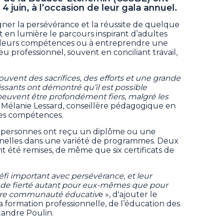
 4 juin, à l’occasion de leur gala annuel.
ner la persévérance et la réussite de quelque
et en lumière le parcours inspirant d’adultes
e leurs compétences ou à entreprendre une
 professionnel, souvent en conciliant travail,
ouvent des sacrifices, des efforts et une grande
issants ont démontré qu’il est possible
s peuvent être profondément fiers, malgré les
é Mélanie Lessard, conseillère pédagogique en
des compétences.
rs personnes ont reçu un diplôme ou une
onnelles dans une variété de programmes. Deux
 été remises, de même que six certificats de
.
éfi important avec persévérance, et leur
ande fierté autant pour eux-mêmes que pour
otre communauté éducativ
e », d'ajouter le
 formation professionnelle, de l’éducation des
xandre Poulin.