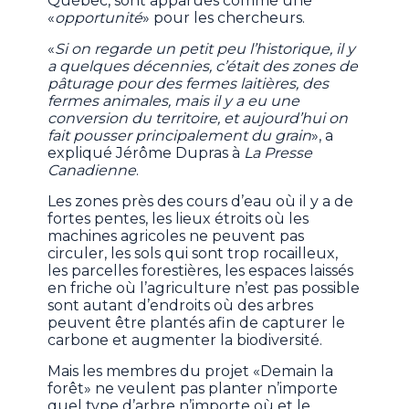
Québec, sont apparues comme une
«
opportunité
» pour les chercheurs.
«
Si on regarde un petit peu l’historique, il y
a quelques décennies, c’était des zones de
pâturage pour des fermes laitières, des
fermes animales, mais il y a eu une
conversion du territoire, et aujourd’hui on
fait pousser principalement du grain
», a
expliqué Jérôme Dupras à
La Presse
Canadienne
.
Les zones près des cours d’eau où il y a de
fortes pentes, les lieux étroits où les
machines agricoles ne peuvent pas
circuler, les sols qui sont trop rocailleux,
les parcelles forestières, les espaces laissés
en friche où l’agriculture n’est pas possible
sont autant d’endroits où des arbres
peuvent être plantés afin de capturer le
carbone et augmenter la biodiversité.
Mais les membres du projet «Demain la
forêt» ne veulent pas planter n’importe
quel type d’arbre n’importe où et le